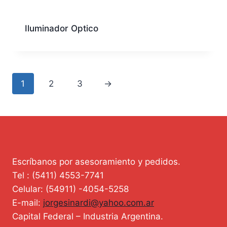
Iluminador Optico
1
2
3
→
Escríbanos por asesoramiento y pedidos.
Tel : (5411) 4553-7741
Celular: (54911) -4054-5258
E-mail:
jorgesinardi@yahoo.com.ar
Capital Federal – Industria Argentina.