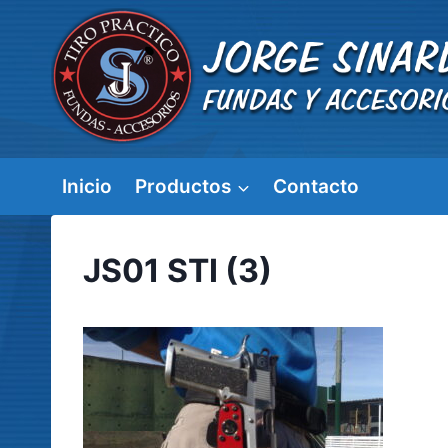
Saltar
al
contenido
Inicio
Productos
Contacto
JS01 STI (3)