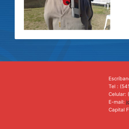
Escríban
Tel : (5
Celular:
E-mail:
j
Capital F