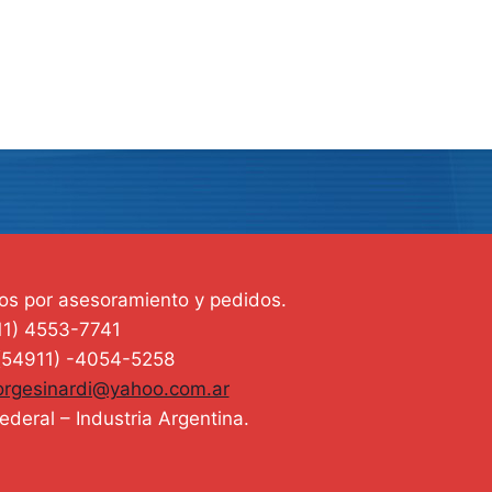
os por asesoramiento y pedidos.
411) 4553-7741
 (54911) -4054-5258
orgesinardi@yahoo.com.ar
ederal – Industria Argentina.