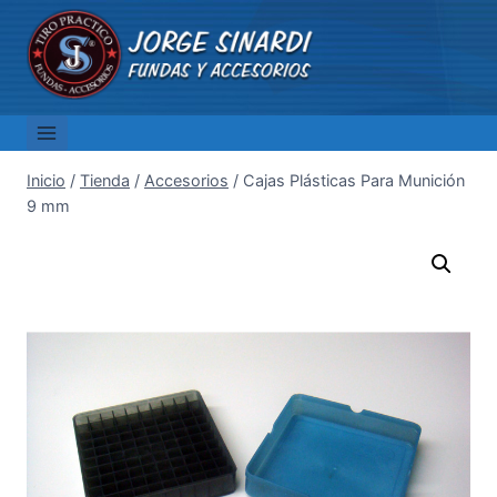
Saltar
al
contenido
Inicio
/
Tienda
/
Accesorios
/
Cajas Plásticas Para Munición
9 mm