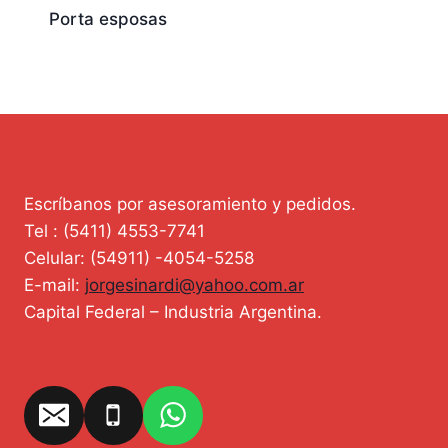
Porta esposas
Escríbanos por asesoramiento y pedidos.
Tel : (5411) 4553-7741
Celular: (54911) -4054-5258
E-mail:
jorgesinardi@yahoo.com.ar
Capital Federal – Industria Argentina.