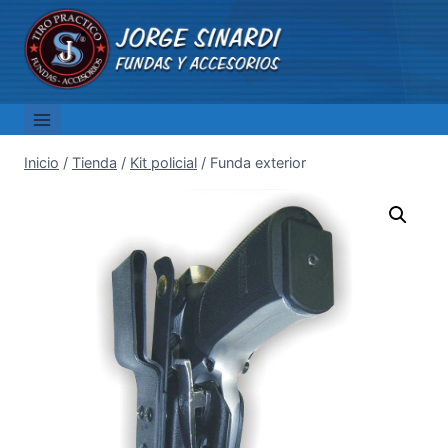
Saltar
al
contenido
Inicio
/
Tienda
/
Kit policial
/
Funda exterior