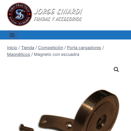
Saltar
al
contenido
Inicio
/
Tienda
/
Competición
/
Porta cargadores
/
Magnéticos
/
Magneto con escuadra