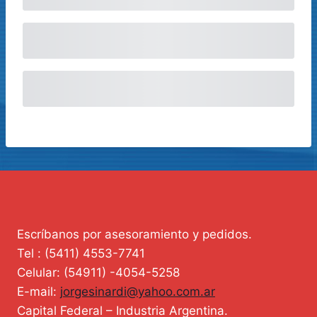
Escríbanos por asesoramiento y pedidos.
Tel : (5411) 4553-7741
Celular: (54911) -4054-5258
E-mail:
jorgesinardi@yahoo.com.ar
Capital Federal – Industria Argentina.